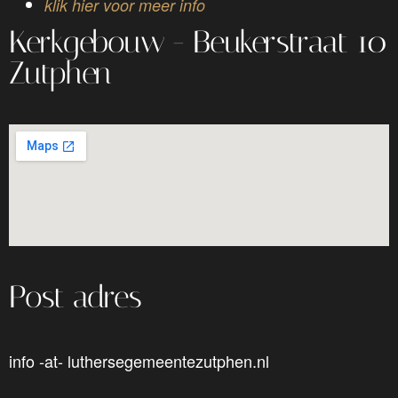
klik hier voor meer info
Kerkgebouw - Beukerstraat 10
Zutphen
Post adres
info -at- luthersegemeentezutphen.nl