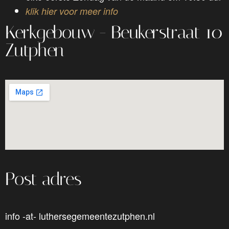
klik hier voor meer info
Kerkgebouw - Beukerstraat 10
Zutphen
Post adres
info -at- luthersegemeentezutphen.nl